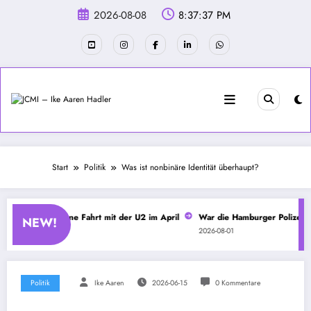
Zum
2026-08-08
8:37:38 PM
Inhalt
springen
Start
Politik
Was ist nonbinäre Identität überhaupt?
tel 4 – Spontane Fahrt mit der U2 im April
War die Hamburger Polizei beim
NEW!
2026-08-01
Politik
Ike Aaren
2026-06-15
0 Kommentare