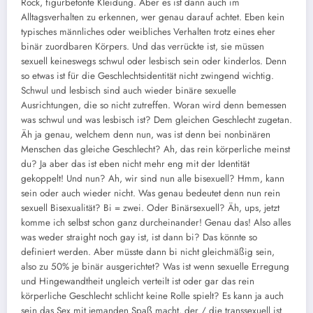
Rock, figurbetonte Kleidung. Aber es ist dann auch im
Alltagsverhalten zu erkennen, wer genau darauf achtet. Eben kein
typisches männliches oder weibliches Verhalten trotz eines eher
binär zuordbaren Körpers. Und das verrückte ist, sie müssen
sexuell keineswegs schwul oder lesbisch sein oder kinderlos. Denn
so etwas ist für die Geschlechtsidentität nicht zwingend wichtig.
Schwul und lesbisch sind auch wieder binäre sexuelle
Ausrichtungen, die so nicht zutreffen. Woran wird denn bemessen
was schwul und was lesbisch ist? Dem gleichen Geschlecht zugetan.
Äh ja genau, welchem denn nun, was ist denn bei nonbinären
Menschen das gleiche Geschlecht? Ah, das rein körperliche meinst
du? Ja aber das ist eben nicht mehr eng mit der Identität
gekoppelt! Und nun? Ah, wir sind nun alle bisexuell? Hmm, kann
sein oder auch wieder nicht. Was genau bedeutet denn nun rein
sexuell Bisexualität? Bi = zwei. Oder Binärsexuell? Äh, ups, jetzt
komme ich selbst schon ganz durcheinander! Genau das! Also alles
was weder straight noch gay ist, ist dann bi? Das könnte so
definiert werden. Aber müsste dann bi nicht gleichmäßig sein,
also zu 50% je binär ausgerichtet? Was ist wenn sexuelle Erregung
und Hingewandtheit ungleich verteilt ist oder gar das rein
körperliche Geschlecht schlicht keine Rolle spielt? Es kann ja auch
sein das Sex mit jemanden Spaß macht, der / die transsexuell ist