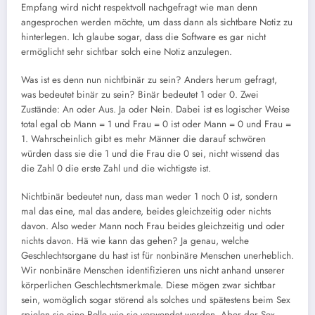
Empfang wird nicht respektvoll nachgefragt wie man denn
angesprochen werden möchte, um dass dann als sichtbare Notiz zu
hinterlegen. Ich glaube sogar, dass die Software es gar nicht
ermöglicht sehr sichtbar solch eine Notiz anzulegen.
Was ist es denn nun nichtbinär zu sein? Anders herum gefragt,
was bedeutet binär zu sein? Binär bedeutet 1 oder 0. Zwei
Zustände: An oder Aus. Ja oder Nein. Dabei ist es logischer Weise
total egal ob Mann = 1 und Frau = 0 ist oder Mann = 0 und Frau =
1. Wahrscheinlich gibt es mehr Männer die darauf schwören
würden dass sie die 1 und die Frau die 0 sei, nicht wissend das
die Zahl 0 die erste Zahl und die wichtigste ist.
Nichtbinär bedeutet nun, dass man weder 1 noch 0 ist, sondern
mal das eine, mal das andere, beides gleichzeitig oder nichts
davon. Also weder Mann noch Frau beides gleichzeitig und oder
nichts davon. Hä wie kann das gehen? Ja genau, welche
Geschlechtsorgane du hast ist für nonbinäre Menschen unerheblich.
Wir nonbinäre Menschen identifizieren uns nicht anhand unserer
körperlichen Geschlechtsmerkmale. Diese mögen zwar sichtbar
sein, womöglich sogar störend als solches und spätestens beim Sex
spielen sie eine Rolle wie sie verwendet werden. Aber der Sex