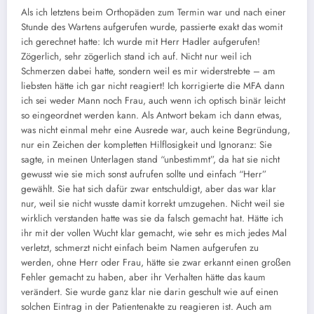
Als ich letztens beim Orthopäden zum Termin war und nach einer
Stunde des Wartens aufgerufen wurde, passierte exakt das womit
ich gerechnet hatte: Ich wurde mit Herr Hadler aufgerufen!
Zögerlich, sehr zögerlich stand ich auf. Nicht nur weil ich
Schmerzen dabei hatte, sondern weil es mir widerstrebte – am
liebsten hätte ich gar nicht reagiert! Ich korrigierte die MFA dann
ich sei weder Mann noch Frau, auch wenn ich optisch binär leicht
so eingeordnet werden kann. Als Antwort bekam ich dann etwas,
was nicht einmal mehr eine Ausrede war, auch keine Begründung,
nur ein Zeichen der kompletten Hilflosigkeit und Ignoranz: Sie
sagte, in meinen Unterlagen stand “unbestimmt”, da hat sie nicht
gewusst wie sie mich sonst aufrufen sollte und einfach “Herr”
gewählt. Sie hat sich dafür zwar entschuldigt, aber das war klar
nur, weil sie nicht wusste damit korrekt umzugehen. Nicht weil sie
wirklich verstanden hatte was sie da falsch gemacht hat. Hätte ich
ihr mit der vollen Wucht klar gemacht, wie sehr es mich jedes Mal
verletzt, schmerzt nicht einfach beim Namen aufgerufen zu
werden, ohne Herr oder Frau, hätte sie zwar erkannt einen großen
Fehler gemacht zu haben, aber ihr Verhalten hätte das kaum
verändert. Sie wurde ganz klar nie darin geschult wie auf einen
solchen Eintrag in der Patientenakte zu reagieren ist. Auch am