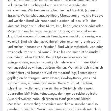
selbst ist nicht ausschlaggebend wie wir unsere Identität
wahrnehmen. Wir trennen zwischen Sex und Identität. Ja genau!
Sprache, Weltanschauung, politische Überzeugung, welche Hobbys
und welchen Beruf wir haben und ausleben, all das ist Teil der
Identität. Tragen wir lieber Mütze, Hut, lieber Jeans oder oder oder.
Mögen wir welche Tiere, mögen wir Kinder, vor was haben wir
Angst, bei was empfinden wir Freude, was macht uns traurig, was
wütend? Sind wir eher gewaltbereit oder eher kompromissbereit
und suchen Konsens und Frieden? Sind wir kämpferisch, wen oder
was beschützen wir und wann? Das alles und mehr ist Bestandteil
der individuellen Identität. Reine Optik muss es also nicht
zwingend sein, sondern womöglich mehr was wir mit der Optik
von uns selbst bewirken, auslösen können. Wer binär sich männlich
identifiziert und besonders viel Wert darauf legt, könnte einen
gepflegten Bart tragen, kurze Haare, Cowboy-Boots, Jeans und
sportlich sein, auf eine gewisse sichtbare Muskulatur achten,
schlank sein wollen und eine sichtbare Gürtelschnalle tragen.
Übertreibe ich? Nein, keineswegs, denn genau solche optische
Ausdrucksweisen habe ich schon zu Hauf gesehen! Diesen
Menschen ist es wichtig besonders männlich auszusehen und so
gesehen zu werden. Warum auch immer das für sie als männlich