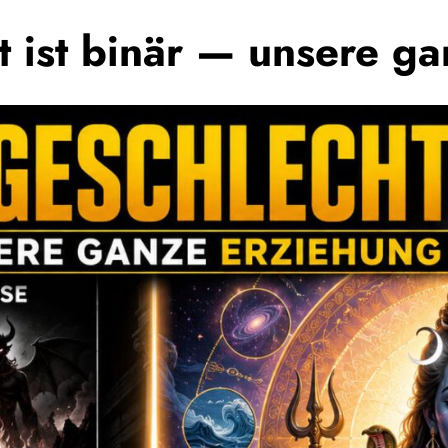
t ist binär — unsere ga