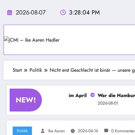
Zum
Inhalt
2026-08-07
3:28:06 PM
springen
Start
Politik
Nicht erst Geschlecht ist binär — unsere g
ane Fahrt mit der U2 im April
War die Hamburger Poliz
NEW!
2026-08-01
Politik
Ike Aaren
2026-06-16
0 Kommentar