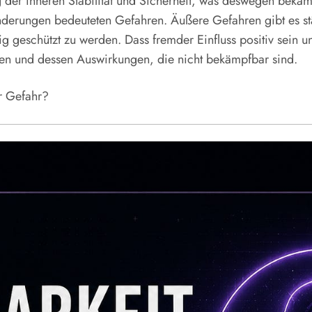
der inneren Stabilität und Sicherheit, was deswegen bekämpft
nderungen bedeuteten Gefahren. Äußere Gefahren gibt es stä
tig geschützt zu werden. Dass fremder Einfluss positiv sein u
en und dessen Auswirkungen, die nicht bekämpfbar sind.
r Gefahr?