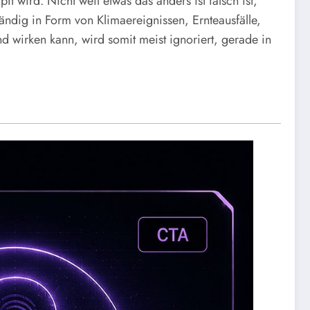
 wird. Nicht weil etwas das anders ist falsch ist,
ndig in Form von Klimaereignissen, Ernteausfälle,
nd wirken kann, wird somit meist ignoriert, gerade in