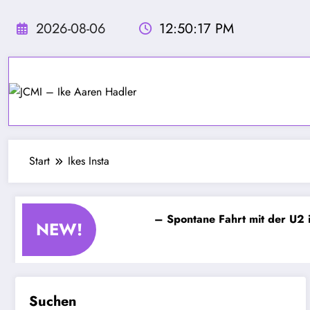
Zum
Inhalt
2026-08-06
12:50:18 PM
springen
Start
Ikes Insta
m Quantennebel – Kapitel 4 – Spontane Fahrt mit der U2 im 
NEW!
Suchen