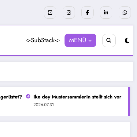
->SubStack<-
MENÜ
üstet?
Ike dey MustersammlerIn stellt sich vor
Seit
2026-07-31
2026-