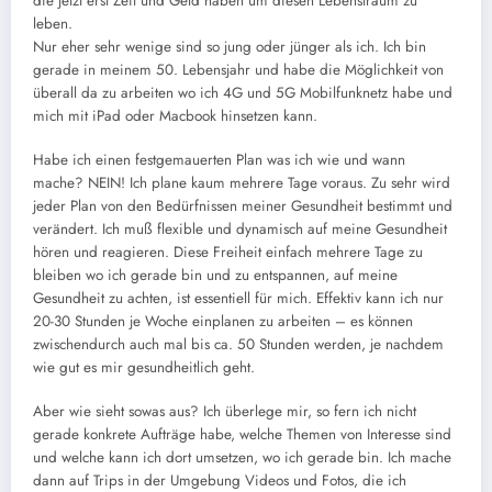
die jetzt erst Zeit und Geld haben um diesen Lebenstraum zu
leben.
Nur eher sehr wenige sind so jung oder jünger als ich. Ich bin
gerade in meinem 50. Lebensjahr und habe die Möglichkeit von
überall da zu arbeiten wo ich 4G und 5G Mobilfunknetz habe und
mich mit iPad oder Macbook hinsetzen kann.
Habe ich einen festgemauerten Plan was ich wie und wann
mache? NEIN! Ich plane kaum mehrere Tage voraus. Zu sehr wird
jeder Plan von den Bedürfnissen meiner Gesundheit bestimmt und
verändert. Ich muß flexible und dynamisch auf meine Gesundheit
hören und reagieren. Diese Freiheit einfach mehrere Tage zu
bleiben wo ich gerade bin und zu entspannen, auf meine
Gesundheit zu achten, ist essentiell für mich. Effektiv kann ich nur
20-30 Stunden je Woche einplanen zu arbeiten – es können
zwischendurch auch mal bis ca. 50 Stunden werden, je nachdem
wie gut es mir gesundheitlich geht.
Aber wie sieht sowas aus? Ich überlege mir, so fern ich nicht
gerade konkrete Aufträge habe, welche Themen von Interesse sind
und welche kann ich dort umsetzen, wo ich gerade bin. Ich mache
dann auf Trips in der Umgebung Videos und Fotos, die ich