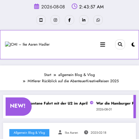
Zum
2026-08-08
2:43:57 AM
Inhalt
springen
Start
allgemein Blog & Vlog
Mittlerer Rückblick auf die AbenteuerKreativeReisen 2025
 Kapitel 4 – Spontane Fahrt mit der U2 im April
War die Hamburger Polize
NEW!
2026-08-01
Allgemein Blog & Vlog
Ike Aaren
2025-02-18