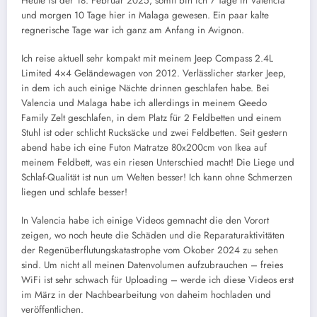
Heute ist der 18. Februar 2025, somit bin ich 7 Tage in Valencia
und morgen 10 Tage hier in Malaga gewesen. Ein paar kalte
regnerische Tage war ich ganz am Anfang in Avignon.
Ich reise aktuell sehr kompakt mit meinem Jeep Compass 2.4L
Limited 4×4 Geländewagen von 2012. Verlässlicher starker Jeep,
in dem ich auch einige Nächte drinnen geschlafen habe. Bei
Valencia und Malaga habe ich allerdings in meinem Qeedo
Family Zelt geschlafen, in dem Platz für 2 Feldbetten und einem
Stuhl ist oder schlicht Rucksäcke und zwei Feldbetten. Seit gestern
abend habe ich eine Futon Matratze 80x200cm von Ikea auf
meinem Feldbett, was ein riesen Unterschied macht! Die Liege und
Schlaf-Qualität ist nun um Welten besser! Ich kann ohne Schmerzen
liegen und schlafe besser!
In Valencia habe ich einige Videos gemnacht die den Vorort
zeigen, wo noch heute die Schäden und die Reparaturaktivitäten
der Regenüberflutungskatastrophe vom Okober 2024 zu sehen
sind. Um nicht all meinen Datenvolumen aufzubrauchen – freies
WiFi ist sehr schwach für Uploading – werde ich diese Videos erst
im März in der Nachbearbeitung von daheim hochladen und
veröffentlichen.