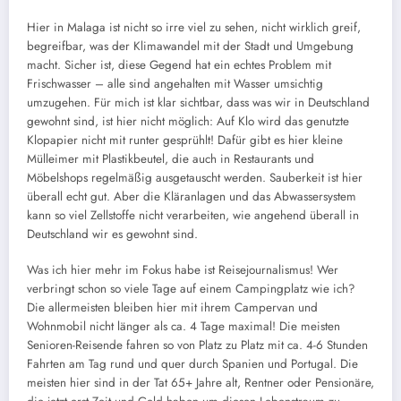
Hier in Malaga ist nicht so irre viel zu sehen, nicht wirklich greif,
begreifbar, was der Klimawandel mit der Stadt und Umgebung
macht. Sicher ist, diese Gegend hat ein echtes Problem mit
Frischwasser – alle sind angehalten mit Wasser umsichtig
umzugehen. Für mich ist klar sichtbar, dass was wir in Deutschland
gewohnt sind, ist hier nicht möglich: Auf Klo wird das genutzte
Klopapier nicht mit runter gesprühlt! Dafür gibt es hier kleine
Mülleimer mit Plastikbeutel, die auch in Restaurants und
Möbelshops regelmäßig ausgetauscht werden. Sauberkeit ist hier
überall echt gut. Aber die Kläranlagen und das Abwassersystem
kann so viel Zellstoffe nicht verarbeiten, wie angehend überall in
Deutschland wir es gewohnt sind.
Was ich hier mehr im Fokus habe ist Reisejournalismus! Wer
verbringt schon so viele Tage auf einem Campingplatz wie ich?
Die allermeisten bleiben hier mit ihrem Campervan und
Wohnmobil nicht länger als ca. 4 Tage maximal! Die meisten
Senioren-Reisende fahren so von Platz zu Platz mit ca. 4-6 Stunden
Fahrten am Tag rund und quer durch Spanien und Portugal. Die
meisten hier sind in der Tat 65+ Jahre alt, Rentner oder Pensionäre,