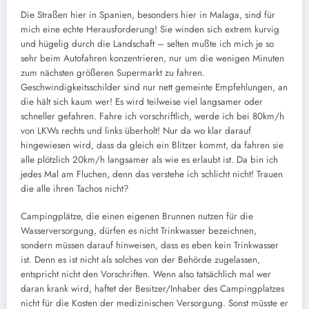
Die Straßen hier in Spanien, besonders hier in Malaga, sind für
mich eine echte Herausforderung! Sie winden sich extrem kurvig
und hügelig durch die Landschaft – selten mußte ich mich je so
sehr beim Autofahren konzentrieren, nur um die wenigen Minuten
zum nächsten größeren Supermarkt zu fahren.
Geschwindigkeitsschilder sind nur nett gemeinte Empfehlungen, an
die hält sich kaum wer! Es wird teilweise viel langsamer oder
schneller gefahren. Fahre ich vorschriftlich, werde ich bei 80km/h
von LKWs rechts und links überholt! Nur da wo klar darauf
hingewiesen wird, dass da gleich ein Blitzer kommt, da fahren sie
alle plötzlich 20km/h langsamer als wie es erlaubt ist. Da bin ich
jedes Mal am Fluchen, denn das verstehe ich schlicht nicht! Trauen
die alle ihren Tachos nicht?
Campingplätze, die einen eigenen Brunnen nutzen für die
Wasserversorgung, dürfen es nicht Trinkwasser bezeichnen,
sondern müssen darauf hinweisen, dass es eben kein Trinkwasser
ist. Denn es ist nicht als solches von der Behörde zugelassen,
entspricht nicht den Vorschriften. Wenn also tatsächlich mal wer
daran krank wird, haftet der Besitzer/Inhaber des Campingplatzes
nicht für die Kosten der medizinischen Versorgung. Sonst müsste er