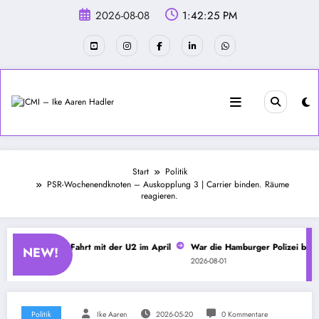
Zum
2026-08-08
1:42:26 PM
Inhalt
springen
Start
Politik
PSR-Wochenendknoten – Auskopplung 3 | Carrier binden. Räume
reagieren.
 – Spontane Fahrt mit der U2 im April
War die Hamburger Polizei beim CSD
NEW!
2026-08-01
Politik
Ike Aaren
2026-05-20
0 Kommentare