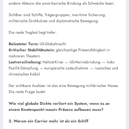
andere Akteure die amerikanische Bindung als Schwäche lesen.
Sichtbar sind Schiffe, Trägergruppen, maritime Sicherung,
militärische Drohkulisse und diplomatische Bewegung.
Die reale Traglast liegt tiefer:
Belasteter Turm:
US-Globalmacht
Kritischer Stabilitätsstein:
gleichzeitige Präsenzfähigkeit in
mehreren Theatern
Lastverschiebung:
Nahost-Krise → US-Marinebindung → Indo-
Pazifik-Dämpfung → europäische Lastaufnahme → russisches und
chinesisches Kalkül
Der sichtbare Auslöser ist also eine Bewegung militärischer Masse.
Die reale Frage lautet:
Wie viel globale Dichte verliert ein System, wenn es an
einem Knotenpunkt massiv Präsenz aufbauen muss?
2. Warum ein Carrier mehr ist als ein Schiff