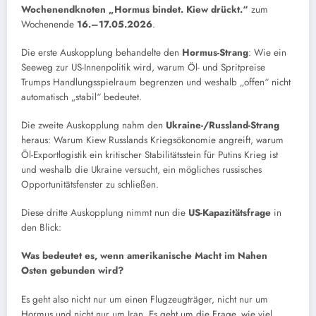
Wochenendknoten „Hormus bindet. Kiew drückt.“
zum
Wochenende
16.–17.05.2026
.
Die erste Auskopplung behandelte den
Hormus-Strang
: Wie ein
Seeweg zur US-Innenpolitik wird, warum Öl- und Spritpreise
Trumps Handlungsspielraum begrenzen und weshalb „offen“ nicht
automatisch „stabil“ bedeutet.
Die zweite Auskopplung nahm den
Ukraine-/Russland-Strang
heraus: Warum Kiew Russlands Kriegsökonomie angreift, warum
Öl-Exportlogistik ein kritischer Stabilitätsstein für Putins Krieg ist
und weshalb die Ukraine versucht, ein mögliches russisches
Opportunitätsfenster zu schließen.
Diese dritte Auskopplung nimmt nun die
US-Kapazitätsfrage
in
den Blick:
Was bedeutet es, wenn amerikanische Macht im Nahen
Osten gebunden wird?
Es geht also nicht nur um einen Flugzeugträger, nicht nur um
Hormus und nicht nur um Iran. Es geht um die Frage, wie viel