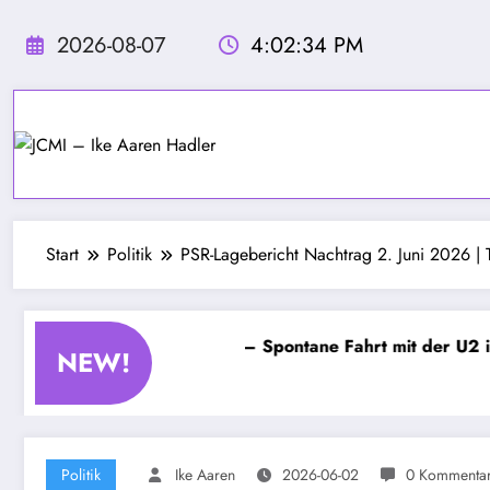
Zum
Inhalt
2026-08-07
4:02:37 PM
springen
Start
Politik
PSR-Lagebericht Nachtrag 2. Juni 2026 | 
nnebel – Kapitel 4 – Spontane Fahrt mit der U2 im April
NEW!
Politik
Ike Aaren
2026-06-02
0 Kommenta