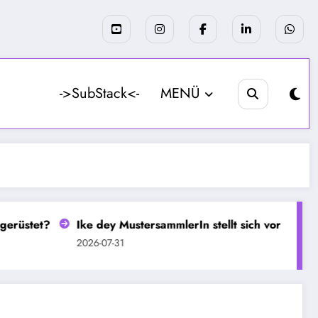
->SubStack<-
MENÜ
Ike dey MustersammlerIn stellt sich vor
Seit 13 Jahre
2026-07-31
2026-07-30