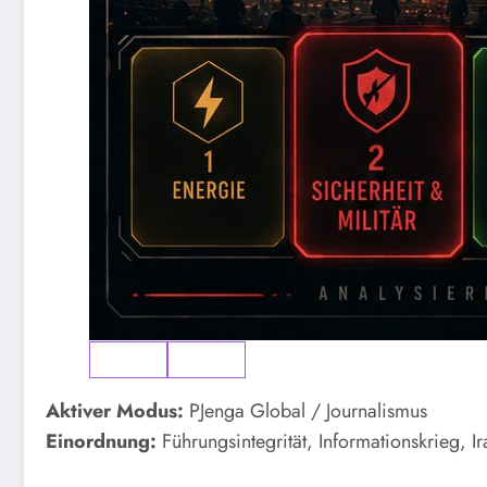
Aktiver Modus:
PJenga Global / Journalismus
Einordnung:
Führungsintegrität, Informationskrieg, I