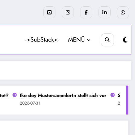
->SubStack<-
MENÜ
Ike dey MustersammlerIn stellt sich vor
Seit 13 Jahren b
2026-07-31
2026-07-30