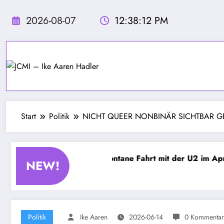
Zum
Inhalt
2026-08-07
12:38:14 PM
springen
Start
Politik
NICHT QUEER NONBINÄR SICHTBAR 
bel – Kapitel 4 – Spontane Fahrt mit der U2 im April
Wa
NEW!
20
Politik
Ike Aaren
2026-06-14
0 Kommentar