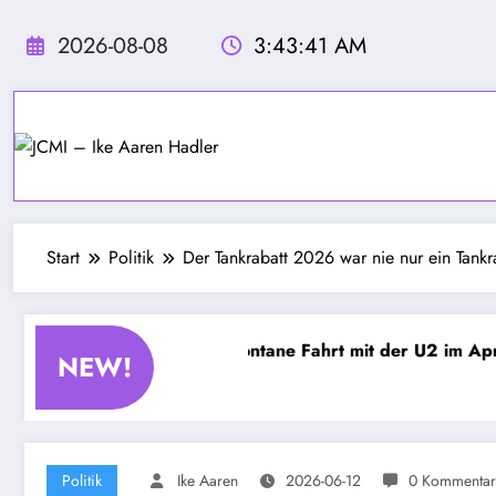
Zum
Inhalt
2026-08-08
3:43:42 AM
springen
Start
Politik
Der Tankrabatt 2026 war nie nur ein Tankra
nebel – Kapitel 4 – Spontane Fahrt mit der U2 im April
NEW!
Politik
Ike Aaren
2026-06-12
0 Kommentar