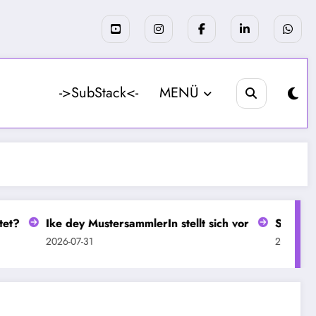
->SubStack<-
MENÜ
Ike dey MustersammlerIn stellt sich vor
Seit 13 Jahre
2026-07-31
2026-07-30