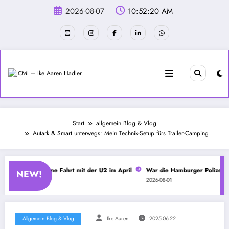
Zum
2026-08-07
10:52:20 AM
Inhalt
springen
Start
allgemein Blog & Vlog
Autark & Smart unterwegs: Mein Technik-Setup fürs Trailer-Camping
pitel 4 – Spontane Fahrt mit der U2 im April
War die Hamburger Polizei b
NEW!
2026-08-01
Allgemein Blog & Vlog
Ike Aaren
2025-06-22