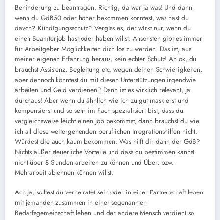
Behinderung zu beantragen. Richtig, da war ja was! Und dann,
wenn du GdB50 oder höher bekommen konntest, was hast du
davon? Kündigungsschutz? Vergiss es, der wirkt nur, wenn du
einen Beamtenjob hast oder haben willst. Ansonsten gibt es immer
für Arbeitgeber Möglichkeiten dich los zu werden. Das ist, aus
meiner eigenen Erfahrung heraus, kein echter Schutz! Ah ok, du
brauchst Assistenz, Begleitung etc. wegen deinen Schwierigkeiten,
aber dennoch könntest du mit diesen Unterstützungen irgendwie
arbeiten und Geld verdienen? Dann ist es wirklich relevant, ja
durchaus! Aber wenn du ähnlich wie ich zu gut maskierst und
kompensierst und so sehr im Fach spezialisiert bist, dass du
vergleichsweise leicht einen Job bekommst, dann brauchst du wie
ich all diese weitergehenden beruflichen Integrationshilfen nicht.
Würdest die auch kaum bekommen. Was hilft dir dann der GdB?
Nichts außer steuerliche Vorteile und dass du bestimmen kannst
nicht über 8 Stunden arbeiten zu können und Über, bzw.
Mehrarbeit ablehnen können willst.
Ach ja, solltest du verheiratet sein oder in einer Partnerschaft leben
mit jemanden zusammen in einer sogenannten
Bedarfsgemeinschaft leben und der andere Mensch verdient so