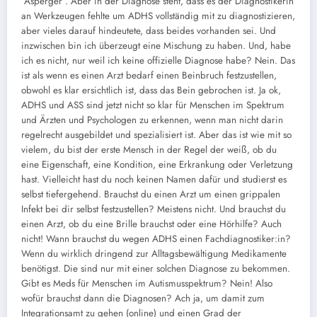
“Asperger”. Aber in der Diagnose steht, dass es der Diagnostikerin
an Werkzeugen fehlte um ADHS vollständig mit zu diagnostizieren,
aber vieles darauf hindeutete, dass beides vorhanden sei. Und
inzwischen bin ich überzeugt eine Mischung zu haben. Und, habe
ich es nicht, nur weil ich keine offizielle Diagnose habe? Nein. Das
ist als wenn es einen Arzt bedarf einen Beinbruch festzustellen,
obwohl es klar ersichtlich ist, dass das Bein gebrochen ist. Ja ok,
ADHS und ASS sind jetzt nicht so klar für Menschen im Spektrum
und Ärzten und Psychologen zu erkennen, wenn man nicht darin
regelrecht ausgebildet und spezialisiert ist. Aber das ist wie mit so
vielem, du bist der erste Mensch in der Regel der weiß, ob du
eine Eigenschaft, eine Kondition, eine Erkrankung oder Verletzung
hast. Vielleicht hast du noch keinen Namen dafür und studierst es
selbst tiefergehend. Brauchst du einen Arzt um einen grippalen
Infekt bei dir selbst festzustellen? Meistens nicht. Und brauchst du
einen Arzt, ob du eine Brille brauchst oder eine Hörhilfe? Auch
nicht! Wann brauchst du wegen ADHS einen Fachdiagnostiker:in?
Wenn du wirklich dringend zur Alltagsbewältigung Medikamente
benötigst. Die sind nur mit einer solchen Diagnose zu bekommen.
Gibt es Meds für Menschen im Autismusspektrum? Nein! Also
wofür brauchst dann die Diagnosen? Ach ja, um damit zum
Integrationsamt zu gehen (online) und einen Grad der