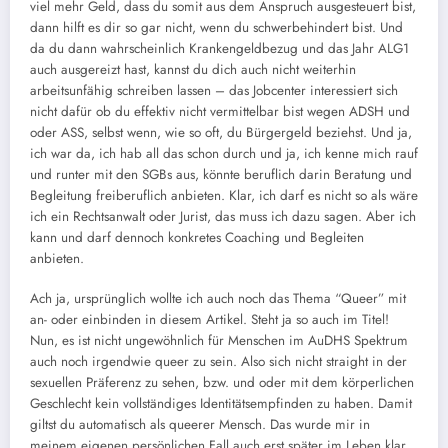
viel mehr Geld, dass du somit aus dem Anspruch ausgesteuert bist,
dann hilft es dir so gar nicht, wenn du schwerbehindert bist. Und
da du dann wahrscheinlich Krankengeldbezug und das Jahr ALG1
auch ausgereizt hast, kannst du dich auch nicht weiterhin
arbeitsunfähig schreiben lassen – das Jobcenter interessiert sich
nicht dafür ob du effektiv nicht vermittelbar bist wegen ADSH und
oder ASS, selbst wenn, wie so oft, du Bürgergeld beziehst. Und ja,
ich war da, ich hab all das schon durch und ja, ich kenne mich rauf
und runter mit den SGBs aus, könnte beruflich darin Beratung und
Begleitung freiberuflich anbieten. Klar, ich darf es nicht so als wäre
ich ein Rechtsanwalt oder Jurist, das muss ich dazu sagen. Aber ich
kann und darf dennoch konkretes Coaching und Begleiten
anbieten.
Ach ja, ursprünglich wollte ich auch noch das Thema “Queer” mit
an- oder einbinden in diesem Artikel. Steht ja so auch im Titel!
Nun, es ist nicht ungewöhnlich für Menschen im AuDHS Spektrum
auch noch irgendwie queer zu sein. Also sich nicht straight in der
sexuellen Präferenz zu sehen, bzw. und oder mit dem körperlichen
Geschlecht kein vollständiges Identitätsempfinden zu haben. Damit
giltst du automatisch als queerer Mensch. Das wurde mir in
meinem eigenen persönlichen Fall auch erst später im Leben klar