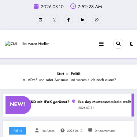
Zum
2026-08-10
7:52:23 AM
Inhalt
springen
Start
Politik
ADHS und oder Autismus und warum auch noch queer?
 Polizei beim CSD mit IFAK gerüstet?
Ike dey MustersammlerIn stellt sich 
NEW!
2026-07-31
Politik
Ike Aaren
2026-06-17
0 Kommentare